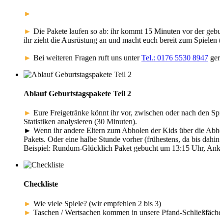
►
Termine Montag-Freitag können teilweise nur bei Buchung 
►
Die Pakete laufen so ab: ihr kommt 15 Minuten vor der gebu
ihr zieht die Ausrüstung an und macht euch bereit zum Spielen
►
Bei weiteren Fragen ruft uns unter
Tel.: 0176 5530 8947
ger
Ablauf Geburtstagspakete Teil 2
►
Eure Freigetränke könnt ihr vor, zwischen oder nach den Sp
Statistiken analysieren (30 Minuten).
► Wenn ihr andere Eltern zum Abholen der Kids über die Abholz
Pakets. Oder eine halbe Stunde vorher (frühestens, da bis dahin
Beispiel: Rundum-Glücklich Paket gebucht um 13:15 Uhr, Anku
Checkliste
►
Wie viele Spiele? (wir empfehlen 2 bis 3)
►
Taschen / Wertsachen kommen in unsere Pfand-Schließfäche