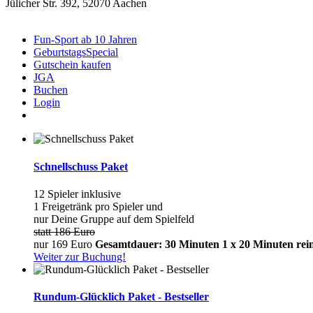
Jülicher Str. 392, 52070 Aachen
Fun-Sport ab 10 Jahren
GeburtstagsSpecial
Gutschein kaufen
JGA
Buchen
Login
Preise
Schnellschuss Paket
12 Spieler inklusive
1 Freigetränk pro Spieler und
nur Deine Gruppe auf dem Spielfeld
statt 186 Euro
nur 169 Euro
Gesamtdauer: 30 Minuten
1 x 20 Minuten rein
Weiter zur Buchung!
Rundum-Glücklich Paket - Bestseller