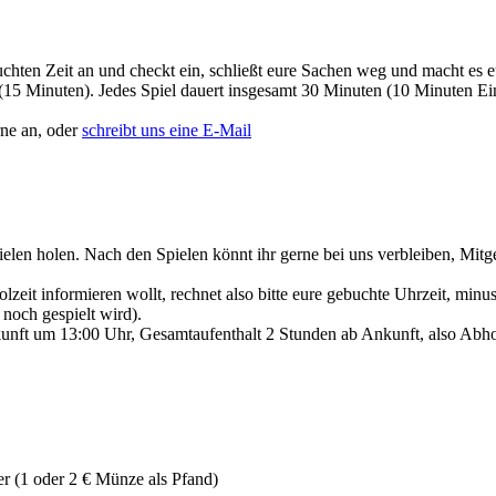
des großen Pakets freigegeben werden.
chten Zeit an und checkt ein, schließt eure Sachen weg und macht es e
 (15 Minuten). Jedes Spiel dauert insgesamt 30 Minuten (10 Minuten E
ne an, oder
schreibt uns eine E-Mail
ielen holen. Nach den Spielen könnt ihr gerne bei uns verbleiben, Mitg
eit informieren wollt, rechnet also bitte eure gebuchte Uhrzeit, minu
 noch gespielt wird).
nft um 13:00 Uhr, Gesamtaufenthalt 2 Stunden ab Ankunft, also Abholz
r (1 oder 2 € Münze als Pfand)