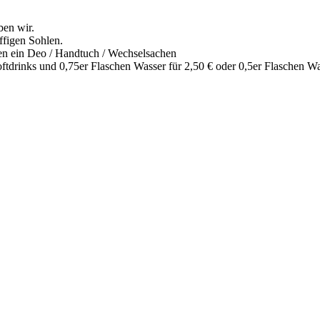
en wir.
ffigen Sohlen.
zen ein Deo / Handtuch / Wechselsachen
tdrinks und 0,75er Flaschen Wasser für 2,50 € oder 0,5er Flaschen Was